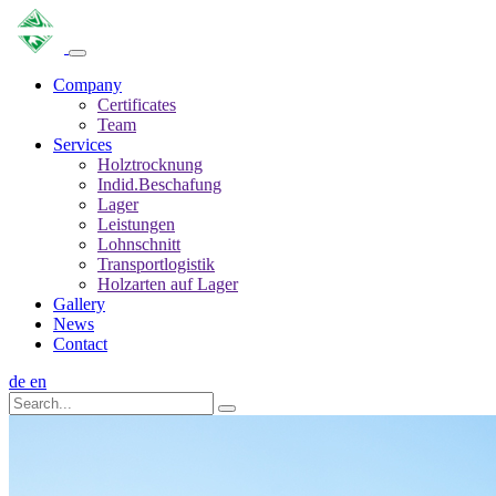
Company
Certificates
Team
Services
Holztrocknung
Indid.Beschafung
Lager
Leistungen
Lohnschnitt
Transportlogistik
Holzarten auf Lager
Gallery
News
Contact
de
en