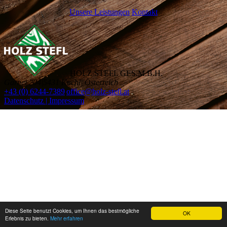
Unsere Leistungen
Kontakt
HOLZ STEFL GES.M.B.H.
Garnei 204
|
5431 Kuchl
|
Österreich
+43 (0) 6244-7389
|
office@holz-stefl.at
Datenschutz | Impressum
Diese Seite benutzt Cookies, um Ihnen das bestmögliche
OK
Erlebnis zu bieten.
Mehr erfahren