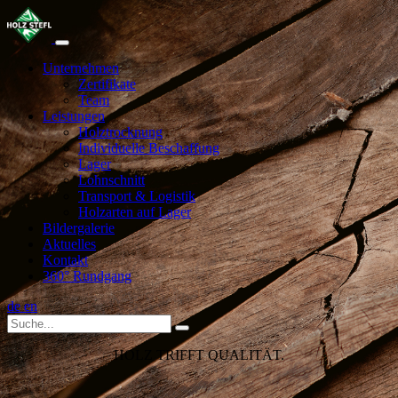
Unternehmen
Zertifikate
Team
Leistungen
Holztrocknung
Individuelle Beschaffung
Lager
Lohnschnitt
Transport & Logistik
Holzarten auf Lager
Bildergalerie
Aktuelles
Kontakt
360° Rundgang
de
en
HOLZ TRIFFT QUALITÄT.