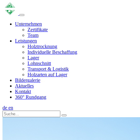
Unternehmen
Zertifikate
Team
Leistungen
Holztrocknung
Individuelle Beschaffung
Lager
Lohnschnitt
Transport & Logistik
Holzarten auf Lager
Bildergalerie
Aktuelles
Kontakt
360° Rundgang
de
en