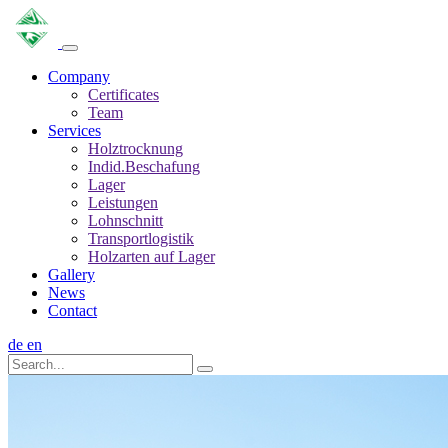
Company
Certificates
Team
Services
Holztrocknung
Indid.Beschafung
Lager
Leistungen
Lohnschnitt
Transportlogistik
Holzarten auf Lager
Gallery
News
Contact
de
en