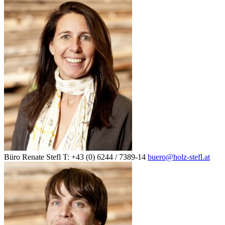
Büro
Renate Stefl
T: +43 (0) 6244 / 7389-14
buero@holz-stefl.at