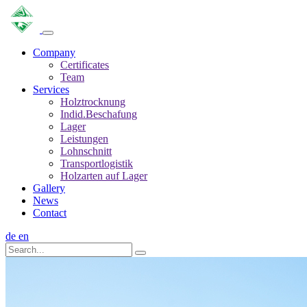
Company
Certificates
Team
Services
Holztrocknung
Indid.Beschafung
Lager
Leistungen
Lohnschnitt
Transportlogistik
Holzarten auf Lager
Gallery
News
Contact
de
en